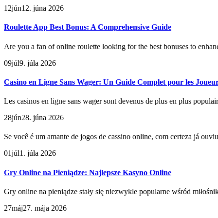
12
jún
12. júna 2026
Roulette App Best Bonus: A Comprehensive Guide
Are you a fan of online roulette looking for the best bonuses to enha
09
júl
9. júla 2026
Casino en Ligne Sans Wager: Un Guide Complet pour les Joueu
Les casinos en ligne sans wager sont devenus de plus en plus populaire
28
jún
28. júna 2026
Se você é um amante de jogos de cassino online, com certeza já ouviu 
01
júl
1. júla 2026
Gry Online na Pieniądze: Najlepsze Kasyno Online
Gry online na pieniądze stały się niezwykle popularne wśród miłośni
27
máj
27. mája 2026