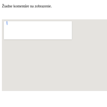
Žiadne komentáre na zobrazenie.
Námestie iglovia 8,
052 01 Spišská Nová Ves
+421 (0) 901 709 563