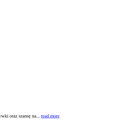
ywki oraz szansę na...
read more