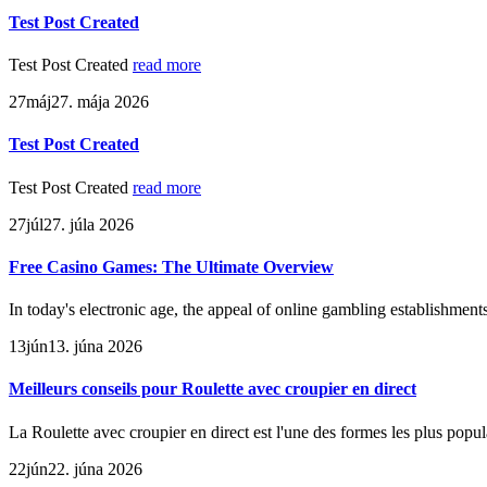
Test Post Created
Test Post Created
read more
27
máj
27. mája 2026
Test Post Created
Test Post Created
read more
27
júl
27. júla 2026
Free Casino Games: The Ultimate Overview
In today's electronic age, the appeal of online gambling establishmen
13
jún
13. júna 2026
Meilleurs conseils pour Roulette avec croupier en direct
La Roulette avec croupier en direct est l'une des formes les plus popul
22
jún
22. júna 2026