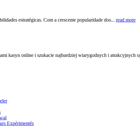
abilidades estratégicas. Com a crescente popularidade dos...
read more
ami kasyn online i szukacie najbardziej wiarygodnych i atrakcyjnych op
eler
n
awal
urs Expérimentés