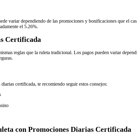
puede variar dependiendo de las promociones y bonificaciones que el casi
imadamente el 5.26%.
s Certificada
mismas reglas que la ruleta tradicional. Los pagos pueden variar depend
eguras.
diarias certificada, te recomiendo seguir estos consejos:
s
asino
leta con Promociones Diarias Certificada