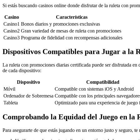
Si estás buscando casinos online donde disfrutar de la ruleta con promo
Casino
Características
Casino1
Bonos diarios y promociones exclusivas
Casino2
Gran variedad de mesas de ruleta con promociones
Casino3
Programa de fidelidad con recompensas adicionales
Dispositivos Compatibles para Jugar a la 
La ruleta con promociones diarias certificada puede ser disfrutada en
de cada dispositivo:
Dispositivo
Compatibilidad
Móvil
Compatible con sistemas iOS y Android
Ordenador de Sobremesa
Compatible con los principales navegador
Tableta
Optimizado para una experiencia de juego 
Comprobando la Equidad del Juego en la 
Para asegurarte de que estás jugando en un entorno justo y seguro, te