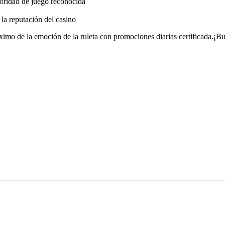
utoridad de juego reconocida
la reputación del casino
áximo de la emoción de la ruleta con promociones diarias certificada.¡B