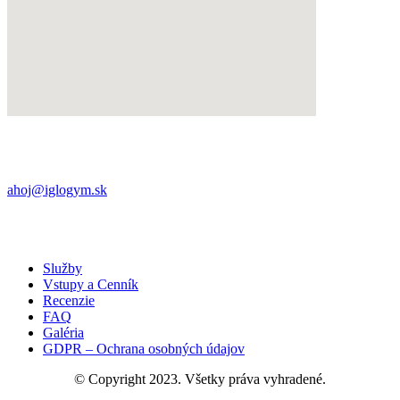
Námestie iglovia 8,
052 01 Spišská Nová Ves
+421 (0) 901 709 563
ahoj@iglogym.sk
Každý deň:
06:00 – 22:00
Samoobslužný bezkľúčový otvárací systém pomocou
QR kódu v aplikácií (potrebné aktivovať permanentku)
Služby
Vstupy a Cenník
Recenzie
FAQ
Galéria
GDPR – Ochrana osobných údajov
© Copyright 2023. Všetky práva vyhradené.