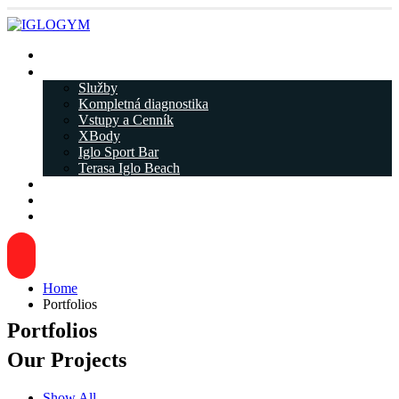
Rezervácia
IGLOGYM ᐁ
Služby
Kompletná diagnostika
Vstupy a Cenník
XBody
Iglo Sport Bar
Terasa Iglo Beach
Tréneri
Kariéra
Kontakty
Home
Portfolios
Portfolios
Our
Projects
Show All