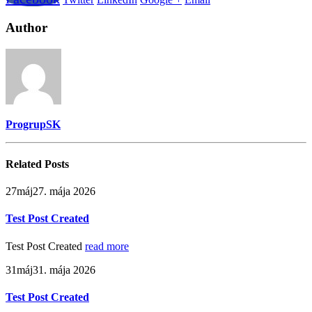
Author
ProgrupSK
Related
Posts
27
máj
27. mája 2026
Test Post Created
Test Post Created
read more
31
máj
31. mája 2026
Test Post Created