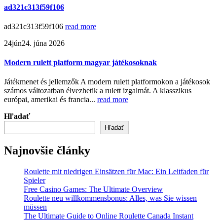
ad321c313f59f106
ad321c313f59f106
read more
24
jún
24. júna 2026
Modern rulett platform magyar játékosoknak
Játékmenet és jellemzők A modern rulett platformokon a játékosok
számos változatban élvezhetik a rulett izgalmát. A klasszikus
európai, amerikai és francia...
read more
Hľadať
Hľadať
Najnovšie články
Roulette mit niedrigen Einsätzen für Mac: Ein Leitfaden für
Spieler
Free Casino Games: The Ultimate Overview
Roulette neu willkommensbonus: Alles, was Sie wissen
müssen
The Ultimate Guide to Online Roulette Canada Instant