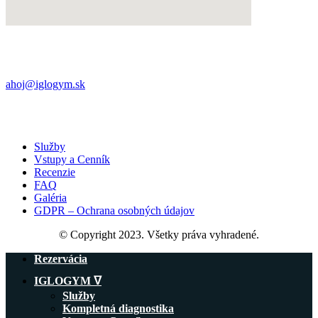
Námestie iglovia 8,
052 01 Spišská Nová Ves
+421 (0) 901 709 563
ahoj@iglogym.sk
Každý deň:
06:00 – 22:00
Samoobslužný bezkľúčový otvárací systém pomocou
QR kódu v aplikácií (potrebné aktivovať permanentku)
Služby
Vstupy a Cenník
Recenzie
FAQ
Galéria
GDPR – Ochrana osobných údajov
© Copyright 2023. Všetky práva vyhradené.
Rezervácia
IGLOGYM ᐁ
Služby
Kompletná diagnostika