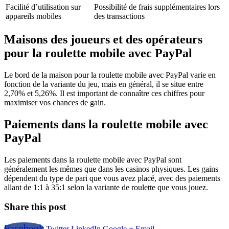
Facilité d’utilisation sur
Possibilité de frais supplémentaires lors
appareils mobiles
des transactions
Maisons des joueurs et des opérateurs
pour la roulette mobile avec PayPal
Le bord de la maison pour la roulette mobile avec PayPal varie en
fonction de la variante du jeu, mais en général, il se situe entre
2,70% et 5,26%. Il est important de connaître ces chiffres pour
maximiser vos chances de gain.
Paiements dans la roulette mobile avec
PayPal
Les paiements dans la roulette mobile avec PayPal sont
généralement les mêmes que dans les casinos physiques. Les gains
dépendent du type de pari que vous avez placé, avec des paiements
allant de 1:1 à 35:1 selon la variante de roulette que vous jouez.
Share this post
Facebook
Twitter
LinkedIn
Google +
Email