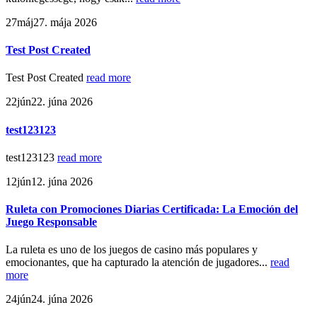
27
máj
27. mája 2026
Test Post Created
Test Post Created
read more
22
jún
22. júna 2026
test123123
test123123
read more
12
jún
12. júna 2026
Ruleta con Promociones Diarias Certificada: La Emoción del
Juego Responsable
La ruleta es uno de los juegos de casino más populares y
emocionantes, que ha capturado la atención de jugadores...
read
more
24
jún
24. júna 2026