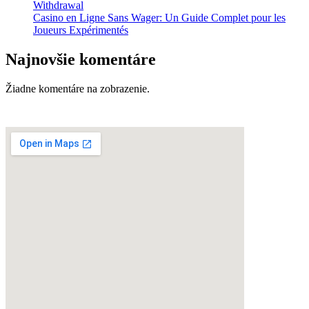
Withdrawal
Casino en Ligne Sans Wager: Un Guide Complet pour les
Joueurs Expérimentés
Najnovšie komentáre
Žiadne komentáre na zobrazenie.