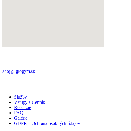
Námestie iglovia 8,
052 01 Spišská Nová Ves
+421 (0) 901 709 563
ahoj@iglogym.sk
Každý deň:
06:00 – 22:00
Samoobslužný bezkľúčový otvárací systém pomocou
QR kódu v aplikácií (potrebné aktivovať permanentku)
Služby
Vstupy a Cenník
Recenzie
FAQ
Galéria
GDPR – Ochrana osobných údajov