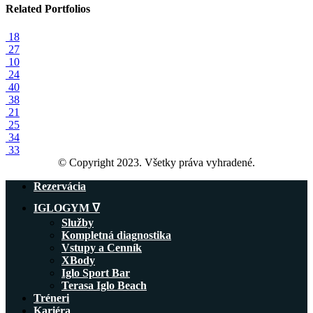
Related
Portfolios
18
27
10
24
40
38
21
25
34
33
© Copyright 2023. Všetky práva vyhradené.
Rezervácia
IGLOGYM ᐁ
Služby
Kompletná diagnostika
Vstupy a Cenník
XBody
Iglo Sport Bar
Terasa Iglo Beach
Tréneri
Kariéra