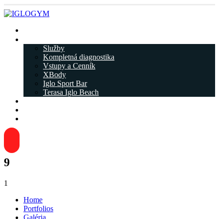
Rezervácia
IGLOGYM ᐁ
Služby
Kompletná diagnostika
Vstupy a Cenník
XBody
Iglo Sport Bar
Terasa Iglo Beach
Tréneri
Kariéra
Kontakty
9
1
Home
Portfolios
Galéria