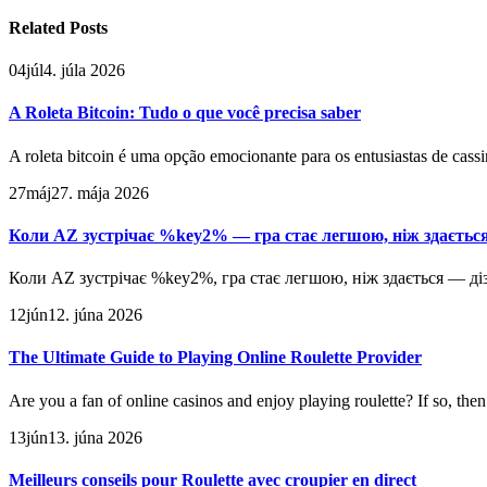
Related
Posts
04
júl
4. júla 2026
A Roleta Bitcoin: Tudo o que você precisa saber
A roleta bitcoin é uma opção emocionante para os entusiastas de cas
27
máj
27. mája 2026
Коли AZ зустрічає %key2% — гра стає легшою, ніж здаєтьс
Коли AZ зустрічає %key2%, гра стає легшою, ніж здається — д
12
jún
12. júna 2026
The Ultimate Guide to Playing Online Roulette Provider
Are you a fan of online casinos and enjoy playing roulette? If so, th
13
jún
13. júna 2026
Meilleurs conseils pour Roulette avec croupier en direct