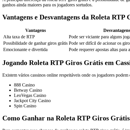
ganhos ainda maiores para os jogadores sortudos.
Vantagens e Desvantagens da Roleta RTP G
Vantagens
Desvantagen
Alta taxa de RTP
Pode ser viciante para alguns jog
Possibilidade de ganhar giros grátis
Pode ser difícil de acionar os giro
Emocionante e divertida
Pode requerer apostas altas para at
Jogando Roleta RTP Giros Grátis em Cass
Existem vários cassinos online respeitáveis onde os jogadores podem 
888 Casino
Betway Casino
LeoVegas Casino
Jackpot City Casino
Spin Casino
Como Ganhar na Roleta RTP Giros Grátis