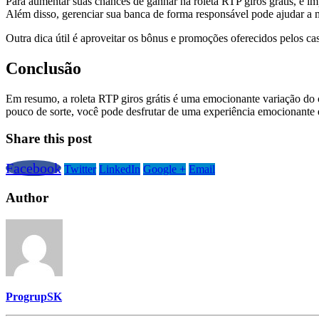
Para aumentar suas chances de ganhar na roleta RTP giros grátis, é im
Além disso, gerenciar sua banca de forma responsável pode ajudar a 
Outra dica útil é aproveitar os bônus e promoções oferecidos pelos cas
Conclusão
Em resumo, a roleta RTP giros grátis é uma emocionante variação do cl
pouco de sorte, você pode desfrutar de uma experiência emocionante e l
Share this post
Facebook
Twitter
LinkedIn
Google +
Email
Author
ProgrupSK