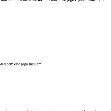
oferecem este jogo incluem: