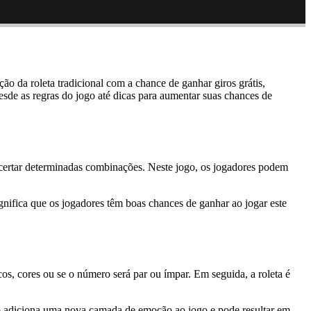
ão da roleta tradicional com a chance de ganhar giros grátis,
esde as
regras do jogo até dicas para aumentar suas chances de
 acertar determinadas combinações. Neste jogo, os jogadores podem
significa que os jogadores têm boas chances de ganhar ao jogar este
os, cores ou se o número será par ou ímpar. Em seguida, a roleta é
Isso adiciona uma nova camada de emoção ao jogo e pode resultar em