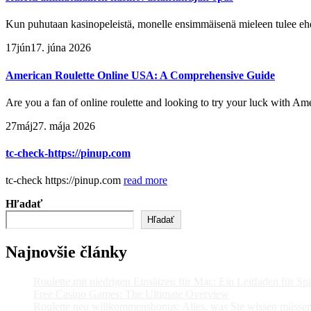
Kun puhutaan kasinopeleistä, monelle ensimmäisenä mieleen tulee ehdott
17
jún
17. júna 2026
American Roulette Online USA: A Comprehensive Guide
Are you a fan of online roulette and looking to try your luck with Am
27
máj
27. mája 2026
tc-check-https://pinup.com
tc-check https://pinup.com
read more
Hľadať
Hľadať
Najnovšie články
Roulette mit niedrigen Einsätzen für Mac: Ein Leitfaden für Spi
Free Casino Games: The Ultimate Overview
Roulette neu willkommensbonus: Alles, was Sie wissen müsse