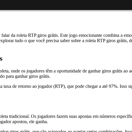
falar da roleta RTP giros grátis. Este jogo emocionante combina a emoç
plorar tudo o que você precisa saber sobre a roleta RTP giros grátis, d
s
 roleta, onde os jogadores têm a oportunidade de ganhar giros grátis ao
udo para ganhar giros grátis.
alta taxa de retorno ao jogador (RTP), que pode chegar a até 97%. Isso 
oleta tradicional. Os jogadores fazem suas apostas em números específic
ogador apostou, ele ganha.
 ganhar giros grátis, que são acionados ao acertar certas combinações. 