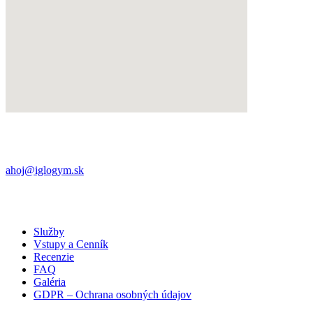
Námestie iglovia 8,
052 01 Spišská Nová Ves
+421 (0) 901 709 563
ahoj@iglogym.sk
Každý deň:
06:00 – 22:00
Samoobslužný bezkľúčový otvárací systém pomocou
QR kódu v aplikácií (potrebné aktivovať permanentku)
Služby
Vstupy a Cenník
Recenzie
FAQ
Galéria
GDPR – Ochrana osobných údajov