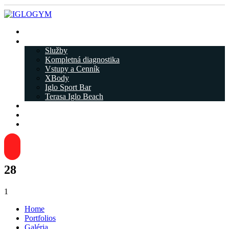
Rezervácia
IGLOGYM ᐁ
Služby
Kompletná diagnostika
Vstupy a Cenník
XBody
Iglo Sport Bar
Terasa Iglo Beach
Tréneri
Kariéra
Kontakty
28
1
Home
Portfolios
Galéria