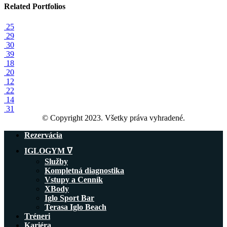
Related
Portfolios
25
29
30
39
18
20
12
22
14
31
© Copyright 2023. Všetky práva vyhradené.
Rezervácia
IGLOGYM ᐁ
Služby
Kompletná diagnostika
Vstupy a Cenník
XBody
Iglo Sport Bar
Terasa Iglo Beach
Tréneri
Kariéra