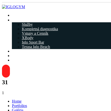
Rezervácia
IGLOGYM ᐁ
Služby
Kompletná diagnostika
Vstupy a Cenník
XBody
Iglo Sport Bar
Terasa Iglo Beach
Tréneri
Kariéra
Kontakty
31
1
Home
Portfolios
Galéria