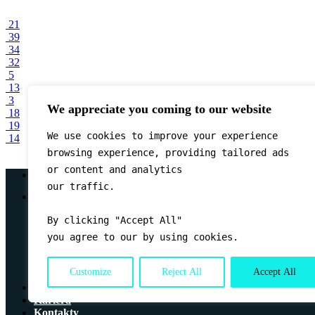
21
39
34
32
5
13
3
We appreciate you coming to our website
18
19
We use cookies to improve your experience

14
browsing experience, providing tailored ads 
or content and analytics

Rezervácia
our traffic.

IGLOGYM ᐁ
Služby
By clicking "Accept All" 
Kompletná diagnostika
Vstupy a Cenník
you agree to our by using cookies.
XBody
Iglo Sport Bar
Customize
Reject All
Accept All
Terasa Iglo Beach
Tréneri
Kariéra
Kontakty