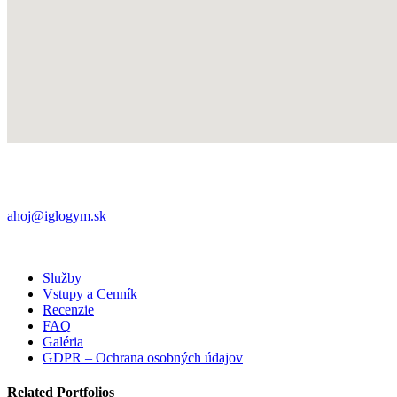
Námestie iglovia 8,
052 01 Spišská Nová Ves
+421 (0) 901 709 563
ahoj@iglogym.sk
Každý deň:
06:00 – 22:00
Samoobslužný bezkľúčový otvárací systém pomocou QR kódu v apliká
Služby
Vstupy a Cenník
Recenzie
FAQ
Galéria
GDPR – Ochrana osobných údajov
Related
Portfolios