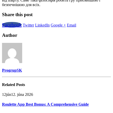
від азарту. Саме така філософія робить гру приємнішою і
безпечнішою для всіх.
Share this post
Facebook
Twitter
LinkedIn
Google +
Email
Author
ProgrupSK
Related
Posts
12
jún
12. júna 2026
Roulette App Best Bonus: A Comprehensive Guide