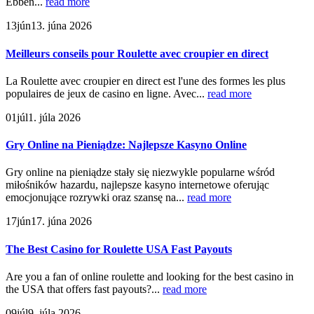
Ebben...
read more
13
jún
13. júna 2026
Meilleurs conseils pour Roulette avec croupier en direct
La Roulette avec croupier en direct est l'une des formes les plus
populaires de jeux de casino en ligne. Avec...
read more
01
júl
1. júla 2026
Gry Online na Pieniądze: Najlepsze Kasyno Online
Gry online na pieniądze stały się niezwykle popularne wśród
miłośników hazardu, najlepsze kasyno internetowe oferując
emocjonujące rozrywki oraz szansę na...
read more
17
jún
17. júna 2026
The Best Casino for Roulette USA Fast Payouts
Are you a fan of online roulette and looking for the best casino in
the USA that offers fast payouts?...
read more
09
júl
9. júla 2026