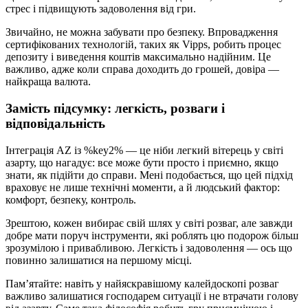
стрес і підвищують задоволення від гри.
Звичайно, не можна забувати про безпеку. Впровадження
сертифікованих технологій, таких як Vipps, робить процес
депозиту і виведення коштів максимально надійним. Це
важливо, адже коли справа доходить до грошей, довіра —
найкраща валюта.
Замість підсумку: легкість, розваги і
відповідальність
Інтеграція AZ із %key2% — це ніби легкий вітерець у світі
азарту, що нагадує: все може бути просто і приємно, якщо
знати, як підійти до справи. Мені подобається, що цей підхід
враховує не лише технічні моменти, а й людський фактор:
комфорт, безпеку, контроль.
Зрештою, кожен вибирає свій шлях у світі розваг, але завжди
добре мати поруч інструменти, які роблять цю подорож більш
зрозумілою і привабливою. Легкість і задоволення — ось що
повинно залишатися на першому місці.
Пам’ятайте: навіть у найяскравішому калейдоскопі розваг
важливо залишатися господарем ситуації і не втрачати голову