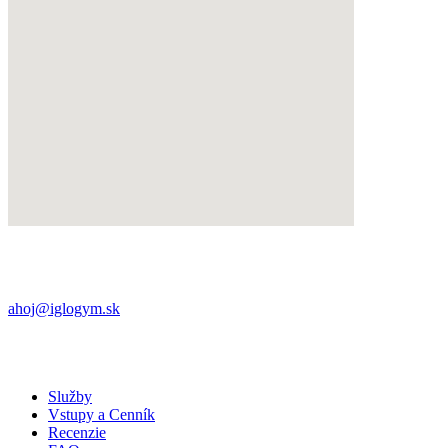
Námestie iglovia 8,
052 01 Spišská Nová Ves
+421 (0) 901 709 563
ahoj@iglogym.sk
Každý deň:
06:00 – 22:00
Samoobslužný bezkľúčový otvárací systém pomocou
QR kódu v aplikácií (potrebné aktivovať permanentku)
Služby
Vstupy a Cenník
Recenzie