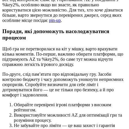
%key2%, особливо якщо ви знаєте, як правильно
користуватися цією можливістю. Для тих, хто хоче дізнатися
більше, варто звернутися до перевірених джерел, серед яких
особливе місце посідає
pin-up
.
Поради, які допоможуть насолоджуватися
процесом
Щоб гра не перетворилася на кіт у мішку, варто врахувати
кілька моментів. По-перше, важливо обирати платформи, що
підтримують AZ та %key2%, бо саме тут можна відчути
справжню легкість ігрового досвіду.
По-друге, слід пам’ятати про відповідальну гру. Засоби
контролю бюджету і часу допоможуть уникнути неприємних
сюрпризів. Спробуйте визначити для себе ліміт і
дотримуватися його — це не тільки про безпеку, а й про
комфорт і задоволення.
Обирайте перевірені ігрові платформи з високим
рейтингом.
Використовуйте можливості AZ для оптимізації гри та
розуміння процесу.
Не забувайте про ліміти — це ваш захист і гарантія