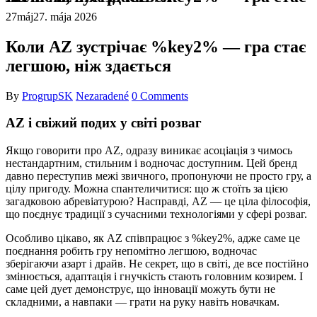
27
máj
27. mája 2026
Коли AZ зустрічає %key2% — гра стає
легшою, ніж здається
By
ProgrupSK
Nezaradené
0 Comments
AZ і свіжий подих у світі розваг
Якщо говорити про AZ, одразу виникає асоціація з чимось
нестандартним, стильним і водночас доступним. Цей бренд
давно переступив межі звичного, пропонуючи не просто гру, а
цілу пригоду. Можна спантеличитися: що ж стоїть за цією
загадковою абревіатурою? Насправді, AZ — це ціла філософія,
що поєднує традиції з сучасними технологіями у сфері розваг.
Особливо цікаво, як AZ співпрацює з %key2%, адже саме це
поєднання робить гру непомітно легшою, водночас
зберігаючи азарт і драйв. Не секрет, що в світі, де все постійно
змінюється, адаптація і гнучкість стають головним козирем. І
саме цей дует демонструє, що інновації можуть бути не
складними, а навпаки — грати на руку навіть новачкам.