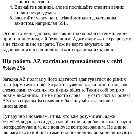
гарного настрою.
Вивчайте новинки, але не поспішайте ставити великі
ставки без роздумів.
Звертайте увагу на платіжні методи з додатковим
захистом, наприклад SSL.
Особисто мені здається, що такий підхід робить геймплей не
просто приємним, а й безпечним. Адже азарт — це гра розуму,
а не тільки шанс виграти. Тож не варто забувати, що
задоволення від гри починається з правильних кроків.
Що робить AZ настільки привабливим у світі
%key2%
Загадка AZ полягає у його здатності адаптуватися до різних
платформ і аудиторій. Зіграйте з уявою: класичний стиль, але з
елементами сучасних технічних рішень. Такий собі ретро з
новим диханням. І це не просто слова — у світі слотів і розваг
AZ став справжнім символом балансу між класикою і
інноваціями.
Тут зручно і новачкам, і тим, хто вже розуміє ази, адже
%key2% додає трохи додаткової інтриги, роблячи кожен раунд
непередбачуваним, але водночас контрольованим. Не дивно,
що багато хто вибирає саме такі поєднання, бо вони знижують