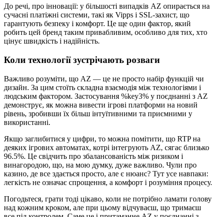
До речі, про інновації: у більшості випадків AZ опирається на
сучасні платіжні системи, такі як Vipps і SSL-захист, що
гарантують безпеку і комфорт. Це ще один фактор, який
робить цей бренд таким привабливим, особливо для тих, хто
цінує швидкість і надійність.
Коли технології зустрічають розваги
Важливо розуміти, що AZ — це не просто набір функцій чи
дизайн. За цим стоїть складна взаємодія між технологіями і
людським фактором. Застосування %key3% у поєднанні з AZ
демонструє, як можна вивести ігрові платформи на новий
рівень, зробивши їх більш інтуїтивними та приємними у
використанні.
Якщо заглибитися у цифри, то можна помітити, що RTP на
деяких ігрових автоматах, котрі інтегрують AZ, сягає близько
96.5%. Це свідчить про збалансованість між ризиком і
винагородою, що, на мою думку, дуже важливо. Чули про
казино, де все здається просто, але є нюанс? Тут усе навпаки:
легкість не означає спрощення, а комфорт і розуміння процесу.
Погодьтеся, грати тоді цікаво, коли не потрібно ламати голову
над кожним кроком, але при цьому відчуваєш, що тримаєш
все під контролем. Саме це і притаманне AZ у поєднанні з