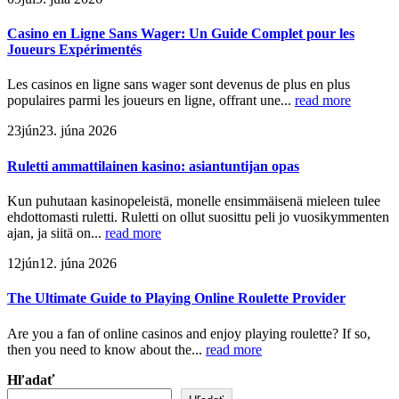
Casino en Ligne Sans Wager: Un Guide Complet pour les
Joueurs Expérimentés
Les casinos en ligne sans wager sont devenus de plus en plus
populaires parmi les joueurs en ligne, offrant une...
read more
23
jún
23. júna 2026
Ruletti ammattilainen kasino: asiantuntijan opas
Kun puhutaan kasinopeleistä, monelle ensimmäisenä mieleen tulee
ehdottomasti ruletti. Ruletti on ollut suosittu peli jo vuosikymmenten
ajan, ja siitä on...
read more
12
jún
12. júna 2026
The Ultimate Guide to Playing Online Roulette Provider
Are you a fan of online casinos and enjoy playing roulette? If so,
then you need to know about the...
read more
Hľadať