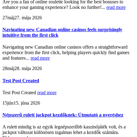
Are you a fan of online roulette looking for the best bonuses to
enhance your gaming experience? Look no further!...
read more
27
máj
27. mája 2026
Navigating new Canadian online casinos feels surprisingly
intuitive from the first click
Navigating new Canadian online casinos offers a straightforward
experience from the first click, helping players quickly find games
and features...
read more
28
máj
28. mája 2026
Test Post Created
Test Post Created
read more
15
jún
15. júna 2026
Népszerű rulett jackpot kezdőknek: Útmutató a nyeréshez
A rulett mindig is az egyik legnépszerűbb kaszinójáték volt, és a
jackpot változat különösen izgalmas lehet a kezdők számára.