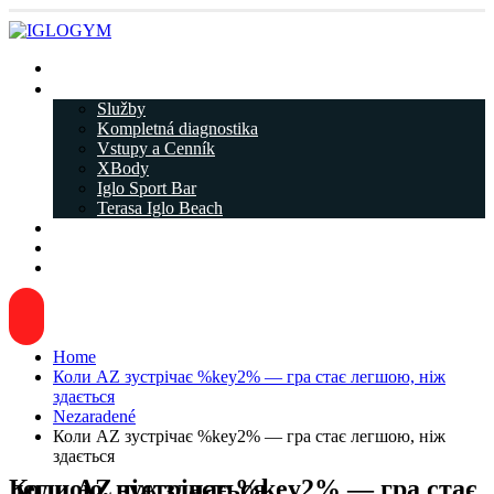
Rezervácia
IGLOGYM ᐁ
Služby
Kompletná diagnostika
Vstupy a Cenník
XBody
Iglo Sport Bar
Terasa Iglo Beach
Tréneri
Kariéra
Kontakty
Home
Коли AZ зустрічає %key2% — гра стає легшою, ніж
здається
Nezaradené
Коли AZ зустрічає %key2% — гра стає легшою, ніж
здається
Коли AZ зустрічає %key2% — гра стає легшою, ніж здається