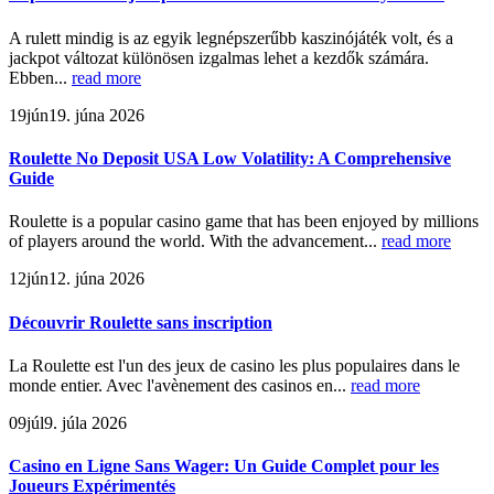
A rulett mindig is az egyik legnépszerűbb kaszinójáték volt, és a
jackpot változat különösen izgalmas lehet a kezdők számára.
Ebben...
read more
19
jún
19. júna 2026
Roulette No Deposit USA Low Volatility: A Comprehensive
Guide
Roulette is a popular casino game that has been enjoyed by millions
of players around the world. With the advancement...
read more
12
jún
12. júna 2026
Découvrir Roulette sans inscription
La Roulette est l'un des jeux de casino les plus populaires dans le
monde entier. Avec l'avènement des casinos en...
read more
09
júl
9. júla 2026
Casino en Ligne Sans Wager: Un Guide Complet pour les
Joueurs Expérimentés