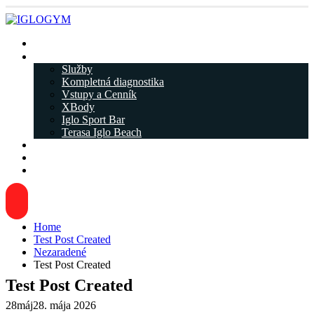
Rezervácia
IGLOGYM ᐁ
Služby
Kompletná diagnostika
Vstupy a Cenník
XBody
Iglo Sport Bar
Terasa Iglo Beach
Tréneri
Kariéra
Kontakty
Home
Test Post Created
Nezaradené
Test Post Created
Test Post Created
28
máj
28. mája 2026