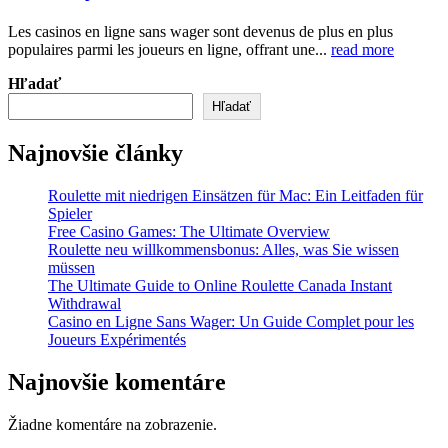
Les casinos en ligne sans wager sont devenus de plus en plus
populaires parmi les joueurs en ligne, offrant une...
read more
Hľadať
Hľadať
Najnovšie články
Roulette mit niedrigen Einsätzen für Mac: Ein Leitfaden für
Spieler
Free Casino Games: The Ultimate Overview
Roulette neu willkommensbonus: Alles, was Sie wissen
müssen
The Ultimate Guide to Online Roulette Canada Instant
Withdrawal
Casino en Ligne Sans Wager: Un Guide Complet pour les
Joueurs Expérimentés
Najnovšie komentáre
Žiadne komentáre na zobrazenie.