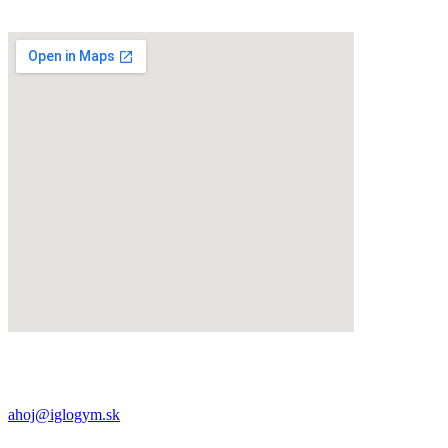
Námestie iglovia 8,
052 01 Spišská Nová Ves
+421 (0) 901 709 563
ahoj@iglogym.sk
Každý deň:
06:00 – 22:00