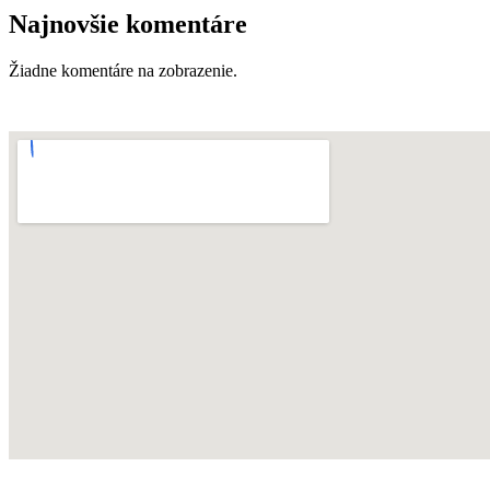
Najnovšie komentáre
Žiadne komentáre na zobrazenie.