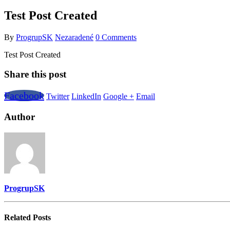
Test Post Created
By
ProgrupSK
Nezaradené
0 Comments
Test Post Created
Share this post
Facebook
Twitter
LinkedIn
Google +
Email
Author
ProgrupSK
Related
Posts