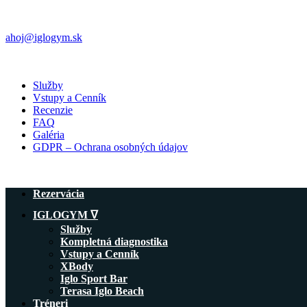
Námestie iglovia 8,
052 01 Spišská Nová Ves
+421 (0) 901 709 563
ahoj@iglogym.sk
Každý deň:
06:00 – 22:00
Samoobslužný bezkľúčový otvárací systém pomocou QR kódu v apliká
Služby
Vstupy a Cenník
Recenzie
FAQ
Galéria
GDPR – Ochrana osobných údajov
Rezervácia
IGLOGYM ᐁ
Služby
Kompletná diagnostika
Vstupy a Cenník
XBody
Iglo Sport Bar
Terasa Iglo Beach
Tréneri