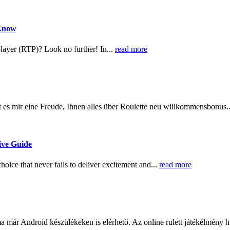
 Know
player (RTP)? Look no further! In...
read more
st es mir eine Freude, Ihnen alles über Roulette neu willkommensbonus.
ive Guide
hoice that never fails to deliver excitement and...
read more
 ma már Android készülékeken is elérhető. Az online rulett játékélmény hi