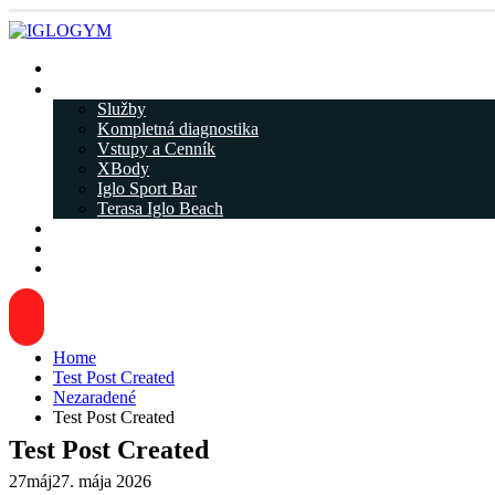
Rezervácia
IGLOGYM ᐁ
Služby
Kompletná diagnostika
Vstupy a Cenník
XBody
Iglo Sport Bar
Terasa Iglo Beach
Tréneri
Kariéra
Kontakty
Home
Test Post Created
Nezaradené
Test Post Created
Test Post Created
27
máj
27. mája 2026